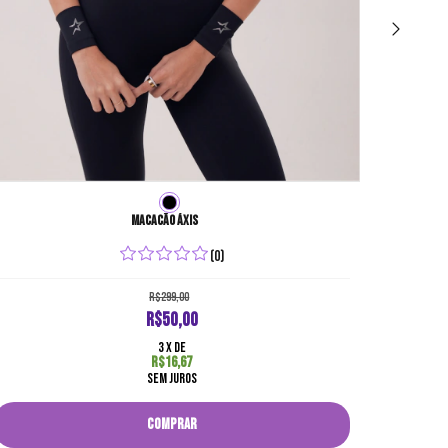
Macacão áxis
(0)
R$299,00
R$50,00
3
x de
R$16,67
sem juros
COMPRAR