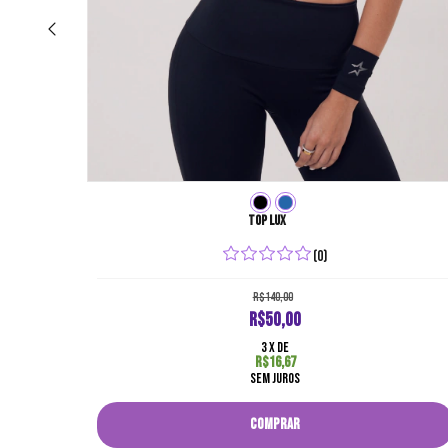
Top lux
(0)
R$140,00
R$50,00
3
x de
R$16,67
sem juros
COMPRAR