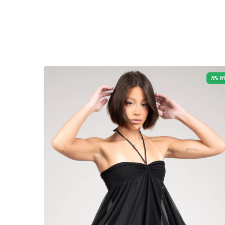
66
%
OFF
75
%
OF