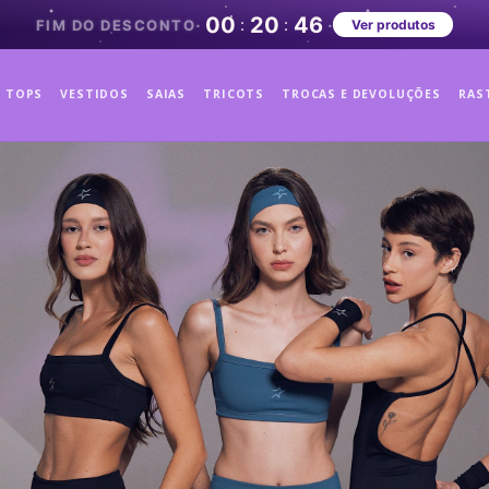
00
20
42
·
·
:
:
FIM DO DESCONTO
Ver produtos
TOPS
VESTIDOS
SAIAS
TRICOTS
TROCAS E DEVOLUÇÕES
RAS