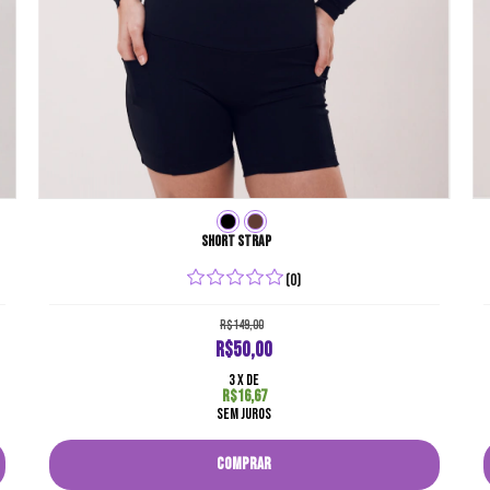
Short strap
(0)
R$149,00
R$50,00
3
x de
R$16,67
sem juros
COMPRAR