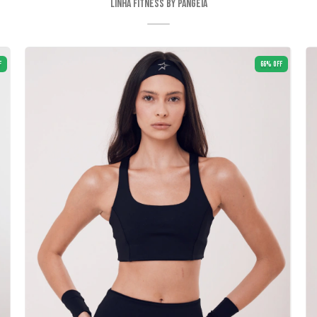
Linha Fitness By Pangeia
F
66
%
OFF