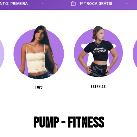
1ª TROCA GRÁTIS
PARCELE EM 3X SEM JU
Estrelas
Tops
PUMP - FITNESS