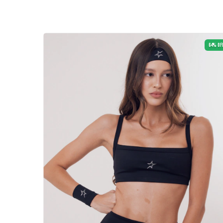
64
%
OFF
64
%
OF