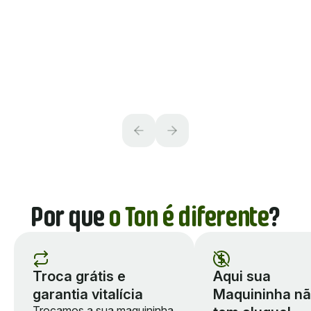
Diego Belleboni
Andréia
Vendeu com o
Vendeu com a
TapTon
Maquininha Ton
Por que
o Ton é diferente
?
Troca grátis e
Aqui sua
garantia vitalícia
Maquininha n
Trocamos a sua maquininha