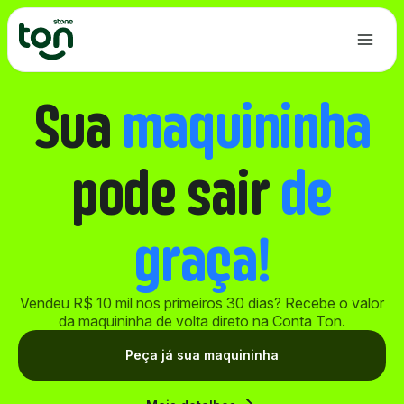
Sua
maquininha
Maquininhas
ESTAMOS AQUI PARA TE AJUDAR
Central de Ajuda
Soluções
pode sair
de
Atendimento pelo Whatsapp
Área MEI
graça!
Seja um Consultor
Vendeu R$ 10 mil nos primeiros 30 dias? Recebe o valor
da maquininha de volta direto na Conta Ton.
Planos e Taxas
Peça já sua maquininha
Atendimento