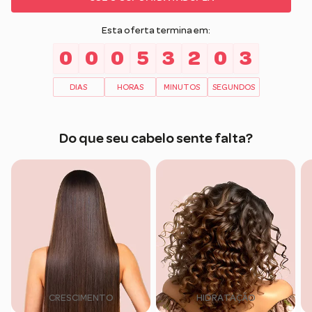
Esta oferta termina em:
0
0
0
5
3
2
0
2
DIAS
HORAS
MINUTOS
SEGUNDOS
Do que seu cabelo sente falta?
CRESCIMENTO
HIDRATAÇÃO