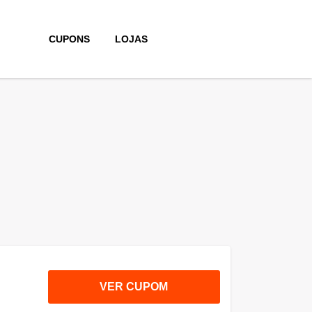
CUPONS
LOJAS
VER CUPOM