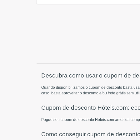
Descubra como usar o cupom de de
Quando disponibilizamos o cupom de desconto basta usar 
caso, basta aproveitar o desconto e/ou frete grátis sem ut
Cupom de desconto Hóteis.com: ec
Pegue seu cupom de desconto Hóteis.com antes da compra 
Como conseguir cupom de desconto