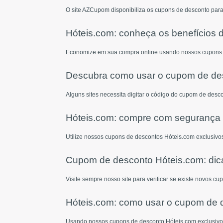
O site AZCupom disponibiliza os cupons de desconto para 
Hóteis.com: conheça os benefícios
Economize em sua compra online usando nossos cupons de
Descubra como usar o cupom de de
Alguns sites necessita digitar o código do cupom de desco
Hóteis.com: compre com segurança 
Utilize nossos cupons de descontos Hóteis.com exclusiv
Cupom de desconto Hóteis.com: dicas
Visite sempre nosso site para verificar se existe novos c
Hóteis.com: como usar o cupom de d
Usando nossos cupons de desconto Hóteis.com exclusivo o