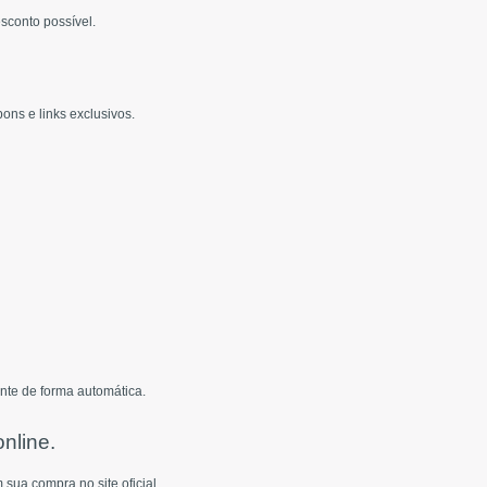
sconto possível.
ns e links exclusivos.
ente de forma automática.
nline.
ua compra no site oficial.