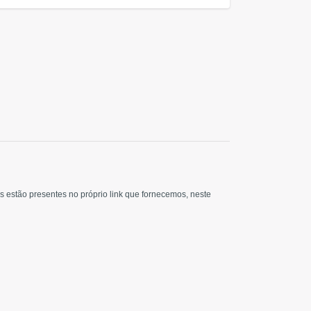
 estão presentes no próprio link que fornecemos, neste