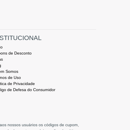
NSTITUCIONAL
io
ons de Desconto
as
g
em Somos
mos de Uso
ítica de Privacidade
igo de Defesa do Consumidor
 aos nossos usuários os códigos de cupom,